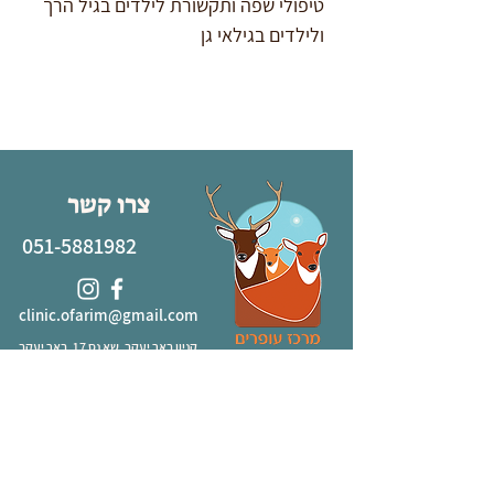
טיפולי שפה ותקשורת לילדים בגיל הרך 
ולילדים בגילאי גן
צרו קשר
051-5881982
clinic.ofarim@gmail.com
קניון באר יעקב, שא נס 17, באר יעקב
אלמוג סנטר, אפרים קישון 9, באר יעקב