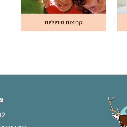
קבוצות טיפוליות
צ
82
קניון באר יעקב, שא נ