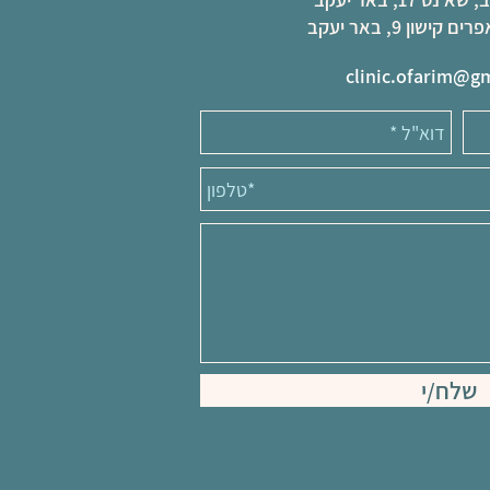
שון 9, באר יעקב
clinic.ofarim@g
שלח/י