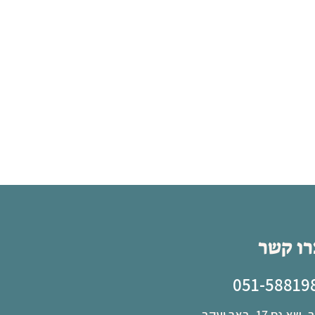
רו קשר
051-58819
ס 17, באר יעקב