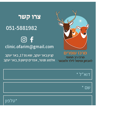
צרו קשר
051-5881982
clinic.ofarim@gmail.com
קניון באר יעקב, שא נס 17, באר יעקב
אלמוג סנטר, אפרים קישון 9, באר יעקב