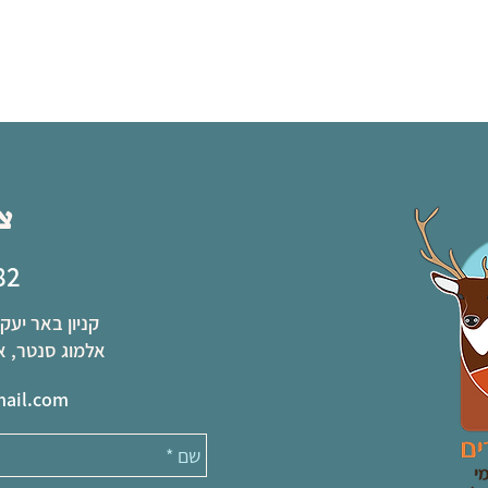
צ
82
קניון באר יעקב, שא נ
אלמוג סנטר, אפרים קי
mail.com