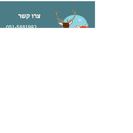
צרו קשר
051-5881982
clinic.ofarim@gmail.com
קניון באר יעקב, שא נס 17, באר יעקב
אלמוג סנטר, אפרים קישון 9, באר יעקב