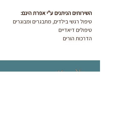
השירותים הניתנים ע"י אפרת הינם:
טיפול רגשי בילדים, מתבגרים ומבוגרים 
טיפולים דיאדיים 
הדרכות הורים 
צרו קשר
051-5881982
clinic.ofarim@gmail.com
קניון באר יעקב, שא נס 17, באר יעקב
אלמוג סנטר, אפרים קישון 9, באר יעקב