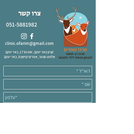
צרו קשר
051-5881982
clinic.ofarim@gmail.com
קניון באר יעקב, שא נס 17, באר יעקב
אלמוג סנטר, אפרים קישון 9, באר יעקב